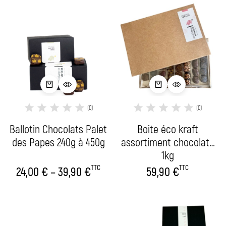
(0)
(0)
Ballotin Chocolats Palet
Boite éco kraft
des Papes 240g à 450g
assortiment chocolats
1kg
TTC
TTC
24,00
€
–
39,90
€
59,90
€