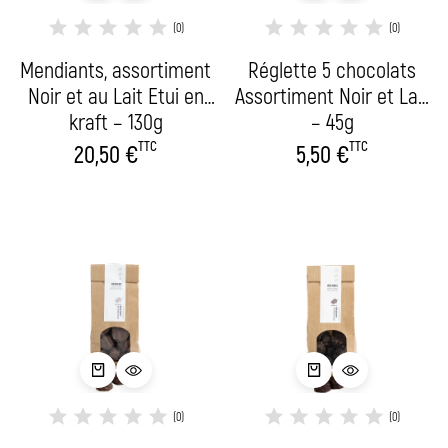
(0)
(0)
Mendiants, assortiment
Réglette 5 chocolats
Noir et au Lait Etui en
Assortiment Noir et Lait
kraft – 130g
– 45g
TTC
TTC
20,50
€
5,50
€
(0)
(0)