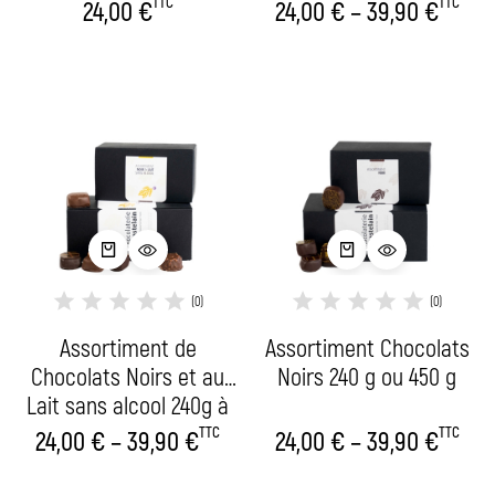
TTC
TTC
24,00
€
24,00
€
–
39,90
€
(0)
(0)
Assortiment de
Assortiment Chocolats
Chocolats Noirs et au
Noirs 240 g ou 450 g
Lait sans alcool 240g à
450g
TTC
TTC
24,00
€
–
39,90
€
24,00
€
–
39,90
€