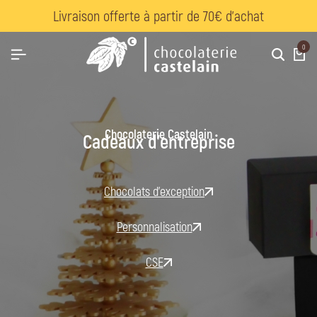
Livraison offerte à partir de 70€ d’achat
0
Chocolaterie Castelain
Cadeaux d'entreprise
Chocolats d'exception
Personnalisation
CSE