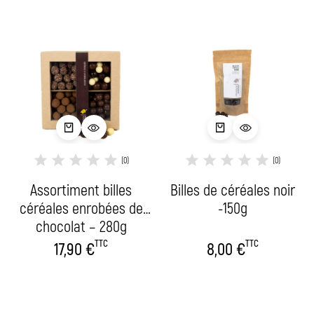
(0)
(0)
Assortiment billes
Billes de céréales noir
céréales enrobées de
-150g
chocolat – 280g
TTC
TTC
17,90
€
8,00
€