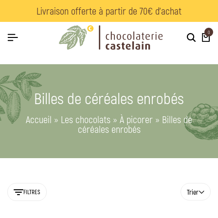
Livraison offerte à partir de 70€ d’achat
0
Billes de céréales enrobés
Accueil
»
Les chocolats
»
À picorer
»
Billes de
céréales enrobés
Trier
FILTRES