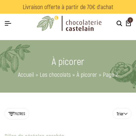
Livraison offerte à partir de 70€ d’achat
0
À picorer
Accueil
»
Les chocolats
»
À picorer
»
Page 2
Trier
FILTRES
Billes de céréales enrobés