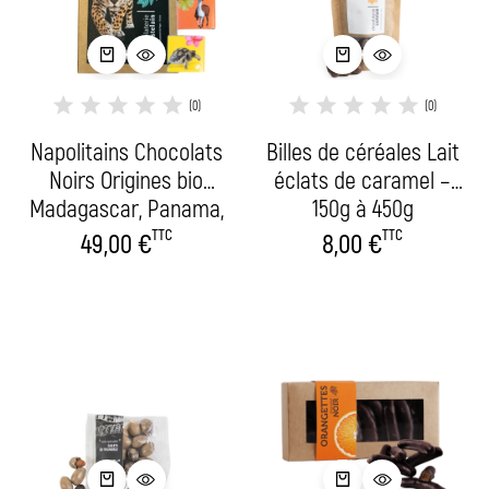
(0)
(0)
Napolitains Chocolats
Billes de céréales Lait
Noirs Origines bio
éclats de caramel –
Madagascar, Panama,
150g à 450g
République Dominicaine
TTC
TTC
49,00
€
8,00
€
et Pérou – 1kg