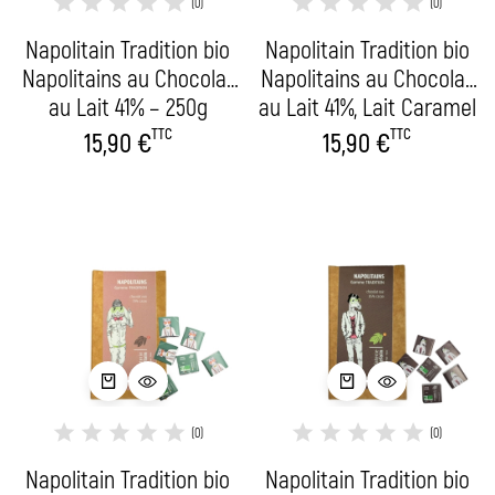
(0)
(0)
Napolitain Tradition bio
Napolitain Tradition bio
Napolitains au Chocolat
Napolitains au Chocolat
au Lait 41% – 250g
au Lait 41%, Lait Caramel
Fleur de sel – 250g
TTC
TTC
15,90
€
15,90
€
(0)
(0)
Napolitain Tradition bio
Napolitain Tradition bio