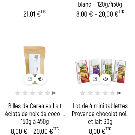
blanc – 120g/450g
TTC
TTC
21,01
€
8,00
€
–
20,00
€
(0)
(0)
Billes de Céréales Lait
Lot de 4 mini tablettes
éclats de noix de coco –
Provence chocolat noir
150g à 450g
et lait 30g
TTC
TTC
8,00
€
–
20,00
€
8,00
€