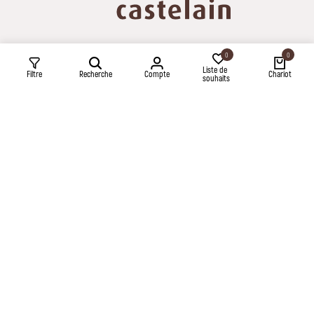
0
0
Liste de
Filtre
Recherche
Compte
Chariot
souhaits
NOS BOUTIQUES
CHÂTEAUNEUF-DU-PAPE
1745 route de Sorgues
84230 Châteauneuf-du-Pape
Du lundi au samedi : 9h/12h30 et 14h/18h30
ALTHEN-DES-PALUDS
83 route des Gaffins
84210 Althen des Paluds
Du lundi au vendredi : 9h/12h – 14h/18h