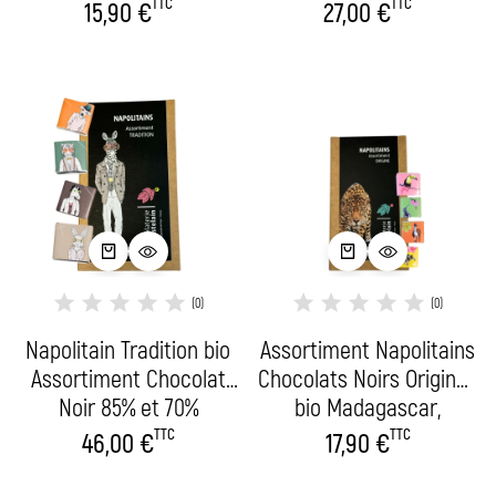
Chocolat au Lait 41% et
Chocolat au Lait 41% et
TTC
TTC
15,90
€
27,00
€
Caramel Fleur de sel –
Caramel Fleur de sel –
250g
500g
(0)
(0)
Napolitain Tradition bio
Assortiment Napolitains
Assortiment Chocolat
Chocolats Noirs Origines
Noir 85% et 70%
bio Madagascar,
Chocolat au Lait 41% et
Panama, République
TTC
TTC
46,00
€
17,90
€
Caramel Fleur de sel –
Dominicaine et Pérou –
1kg
250g