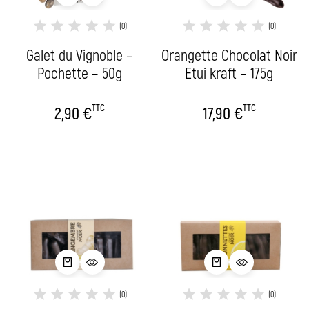
(0)
(0)
Galet du Vignoble –
Orangette Chocolat Noir
Pochette – 50g
Etui kraft – 175g
TTC
TTC
2,90
€
17,90
€
(0)
(0)