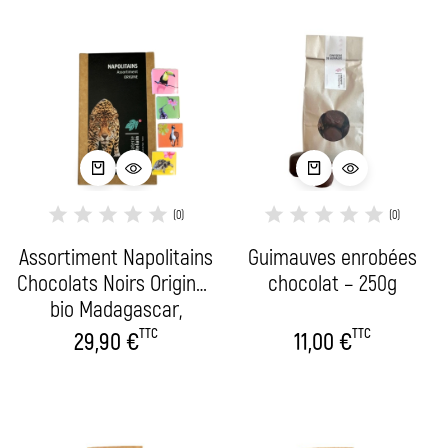
(0)
(0)
Assortiment Napolitains
Guimauves enrobées
Chocolats Noirs Origines
chocolat – 250g
bio Madagascar,
Panama, République
TTC
TTC
29,90
€
11,00
€
Dominicaine et Pérou –
500g